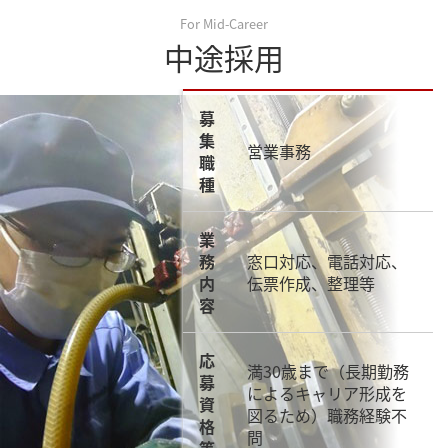
For Mid-Career
中途採用
募
集
営業事務
職
種
業
務
窓口対応、電話対応、
内
伝票作成、整理等
容
応
満30歳まで（長期勤務
募
によるキャリア形成を
資
図るため）職務経験不
格
問