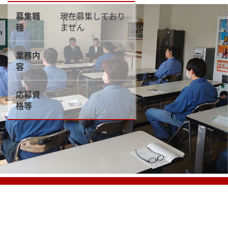
募集職
現在募集しており
種
ません
業務内
-
容
応募資
-
格等